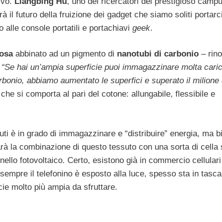
ivo.
Liangbing Hu
, uno dei ricercatori del prestigioso camp
 il futuro della fruizione dei gadget che siamo soliti portarc
no alle console portatili e portachiavi
geek
.
losa
abbinato ad un pigmento di
nanotubi di carbonio
– rin
:
“Se hai un’ampia superficie puoi immagazzinare molta cari
arbonio, abbiamo aumentato le superfici e superato il milione d
 che si comporta al pari del cotone: allungabile, flessibile e
uti è in grado di immagazzinare e “distribuire” energia, ma 
rà la combinazione di questo tessuto con una sorta di cella 
nnello fotovoltaico. Certo, esistono già in commercio cellular
empre il telefonino è esposto alla luce, spesso sta in tasca
cie molto più ampia da sfruttare.