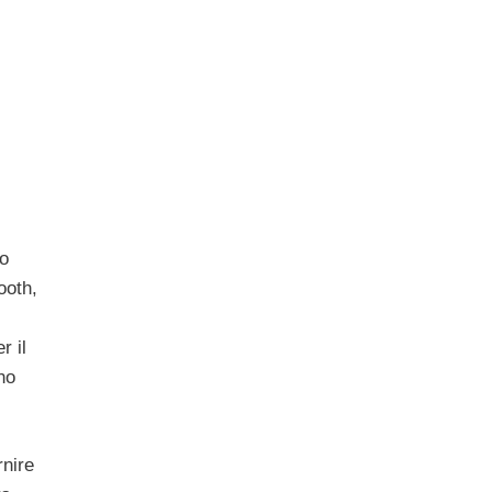
no
ooth,
r il
no
rnire