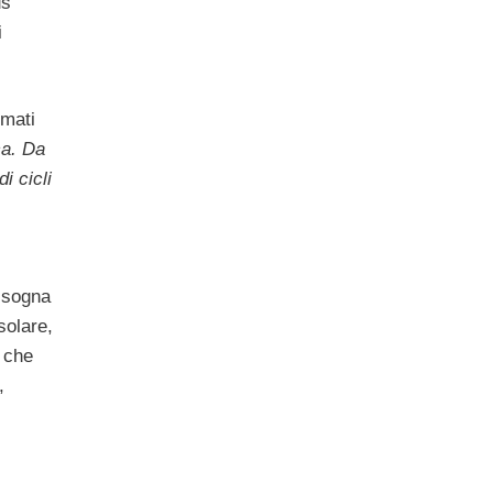
us
i
omati
ca. Da
i cicli
bisogna
solare,
i che
,