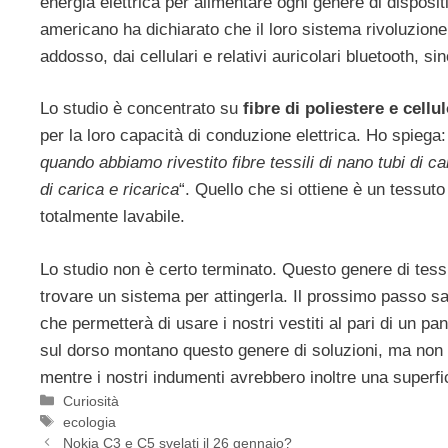
energia elettrica per alimentare ogni genere di disposit
americano ha dichiarato che il loro sistema rivoluzionerà
addosso, dai cellulari e relativi auricolari bluetooth, si
Lo studio è concentrato su
fibre di poliestere e cellu
per la loro capacità di conduzione elettrica. Ho spiega
quando abbiamo rivestito fibre tessili di nano tubi di c
di carica e ricarica
“. Quello che si ottiene è un tessuto
totalmente lavabile.
Lo studio non è certo terminato. Questo genere di tess
trovare un sistema per attingerla. Il prossimo passo sa
che permetterà di usare i nostri vestiti al pari di un pa
sul dorso montano questo genere di soluzioni, ma non s
mentre i nostri indumenti avrebbero inoltre una superfi
Categorie
Curiosità
Tag
ecologia
Nokia C3 e C5 svelati il 26 gennaio?