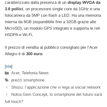
caratterizzato dalla presenza di un
display WVGA da
3.6 pollici
, un processore single core da 1GHz e una
fotocamera da 5MP con flash a LED. Ha una memoria
interna da 8GB (espandibile fino a 32GB grazie alle
MicroSD), un modulo GPS integrato e supporta le reti
HSDPA e Wi-Fi.
Il prezzo di vendita al pubblico consigliato per l’Acer
Allegro è di
300 euro
.
[
via
]
Categorie
Acer
,
Telefonia News
Tag
prezzi smartphone
Shozu: l’applicazione che vi lega ai social network
Nokia Gem Concept, lo smartphone del futuro sarà
full touch?