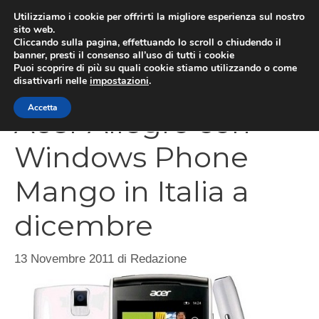
Vai
Utilizziamo i cookie per offrirti la migliore esperienza sul nostro
al
sito web.
Cliccando sulla pagina, effettuando lo scroll o chiudendo il
MEN
contenuto
banner, presti il consenso all’uso di tutti i cookie
Puoi scoprire di più su quali cookie stiamo utilizzando o come
disattivarli nelle
impostazioni
.
Accetta
Acer Allegro con
Windows Phone
Mango in Italia a
dicembre
13 Novembre 2011
di
Redazione