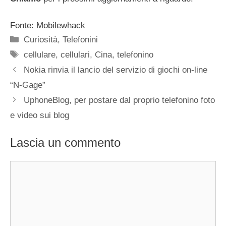
Fonte: Mobilewhack
Categorie
Curiosità
,
Telefonini
Tag
cellulare
,
cellulari
,
Cina
,
telefonino
Nokia rinvia il lancio del servizio di giochi on-line
“N-Gage”
UphoneBlog, per postare dal proprio telefonino foto
e video sui blog
Lascia un commento
Commento