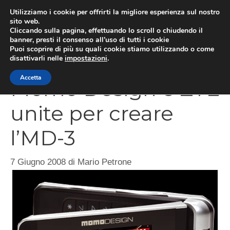
Vai
Utilizziamo i cookie per offrirti la migliore esperienza sul nostro
al
sito web.
Cliccando sulla pagina, effettuando lo scroll o chiudendo il
MEN
contenuto
banner, presti il consenso all’uso di tutti i cookie
Puoi scoprire di più su quali cookie stiamo utilizzando o come
disattivarli nelle
impostazioni
.
Accetta
Momo Design e ZTE
unite per creare
l’MD-3
7 Giugno 2008
di
Mario Petrone