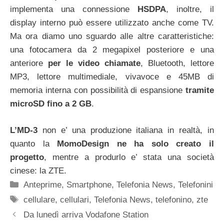
implementa una connessione
HSDPA
, inoltre, il
display interno può essere utilizzato anche come TV.
Ma ora diamo uno sguardo alle altre caratteristiche:
una fotocamera da 2 megapixel posteriore e una
anteriore
per le video chiamate
, Bluetooth, lettore
MP3, lettore multimediale, vivavoce e 45MB di
memoria interna con possibilità di espansione
tramite
microSD fino a 2 GB
.
L’MD-3
non e’ una produzione italiana in realtà, in
quanto la
MomoDesign ne ha solo creato il
progetto
, mentre a produrlo e’ stata una società
cinese: la ZTE.
Categorie
Anteprime
,
Smartphone
,
Telefonia News
,
Telefonini
Tag
cellulare
,
cellulari
,
Telefonia News
,
telefonino
,
zte
Da lunedì arriva Vodafone Station