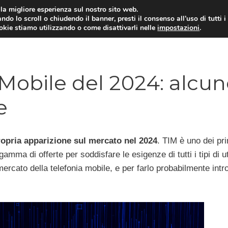
i la migliore esperienza sul nostro sito web.
ndo lo scroll o chiudendo il banner, presti il consenso all’uso di tutti i
ookie stiamo utilizzando o come disattivarli nelle
impostazioni
.
TARIFFE E PROMOZIONI
M Mobile del 2024: alcu
e
ropria apparizione sul mercato nel 2024
. TIM è uno dei pri
gamma di offerte per soddisfare le esigenze di tutti i tipi di ut
ercato della telefonia mobile, e per farlo probabilmente intr