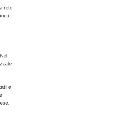
a rete
inuti
 Nel
izzate
ati e
e
mese.