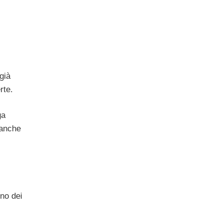
già
rte.
ga
 anche
uno dei