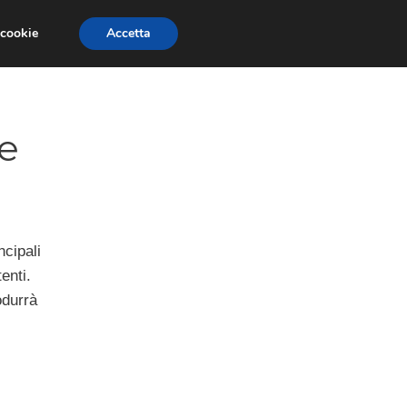
 cookie
Accetta
GESTORI
VOIP
TELEFONIA NEWS
ne
ncipali
enti.
odurrà