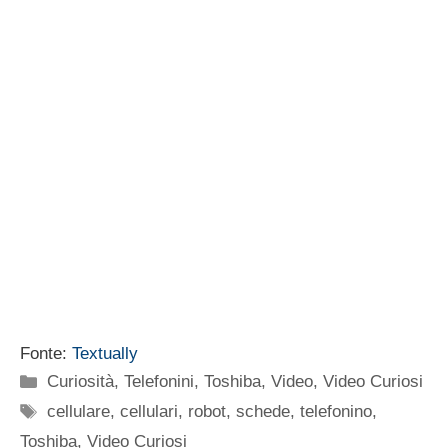
Fonte:
Textually
Categorie
Curiosità
,
Telefonini
,
Toshiba
,
Video
,
Video Curiosi
Tag
cellulare
,
cellulari
,
robot
,
schede
,
telefonino
,
Toshiba
,
Video Curiosi