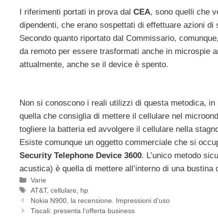
I riferimenti portati in prova dal
CEA
, sono quelli che 
dipendenti, che erano sospettati di effettuare azioni di 
Secondo quanto riportato dal Commissario, comunque, 
da remoto per essere trasformati anche in microspie amb
attualmente, anche se il device è spento.
Non si conoscono i reali utilizzi di questa metodica, i
quella che consiglia di mettere il cellulare nel microond
togliere la batteria ed avvolgere il cellulare nella stagno
Esiste comunque un oggetto commerciale che si occupa
Security Telephone Device 3600
. L’unico metodo sicu
acustica) è quella di mettere all’interno di una bustina 
Categorie
Varie
Tag
AT&T
,
cellulare
,
hp
Nokia N900, la recensione. Impressioni d’uso
Tiscali: presenta l’offerta business