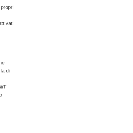
 propri
tivati
ome
la di
T&T
o