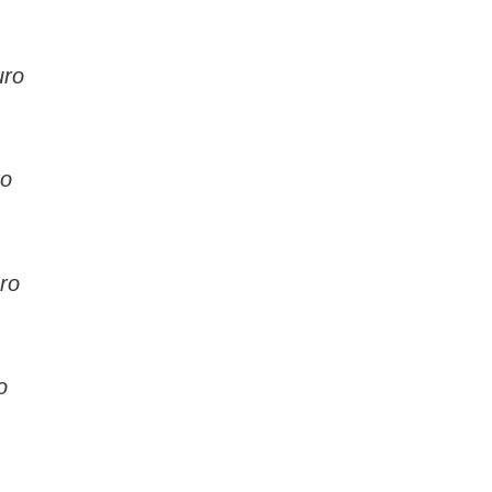
uro
ro
uro
o