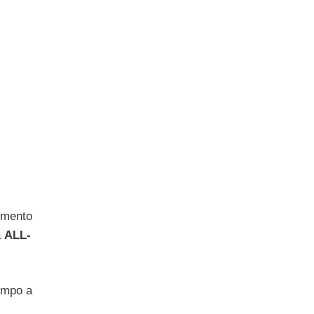
rimento
a
ALL-
tempo a