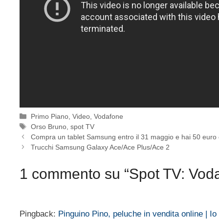
Categorie
Primo Piano
,
Video
,
Vodafone
Tag
Orso Bruno
,
spot TV
Compra un tablet Samsung entro il 31 maggio e hai 50 euro 
Trucchi Samsung Galaxy Ace/Ace Plus/Ace 2
1 commento su “Spot TV: Vod
Pingback:
Pinguino Pino, peluche in vendita online | I