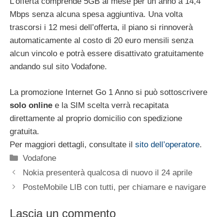
L’offerta comprende 5GB al mese per un anno a 14,4
Mbps senza alcuna spesa aggiuntiva. Una volta
trascorsi i 12 mesi dell’offerta, il piano si rinnoverà
automaticamente al costo di 20 euro mensili senza
alcun vincolo e potrà essere disattivato gratuitamente
andando sul sito Vodafone.
La promozione Internet Go 1 Anno si può sottoscrivere
solo online
e la SIM scelta verrà recapitata
direttamente al proprio domicilio con spedizione
gratuita.
Per maggiori dettagli, consultate il
sito dell’operatore
.
Categorie
Vodafone
Nokia presenterà qualcosa di nuovo il 24 aprile
PosteMobile LIB con tutti, per chiamare e navigare
Lascia un commento