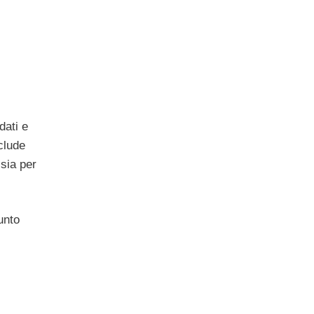
dati e
clude
 sia per
unto