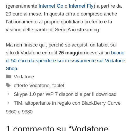
(generalmente
Internet Go
o
Internet Fly
) a partire da
20 euro al mese. In questa cifra è compreso anche
l’abbonamento al proprio quotidiano preferito e la
visione delle partite di Serie A in streaming.
Ma non finisce qui, perchè se acquisti un tablet sul
sito di Vodafone entro il
26 maggio
riceverai un
buono
di 50 euro da spendere successivamente sul Vodafone
Shop
.
Categorie
Vodafone
Tag
offerte Vodafone
,
tablet
Skype 1.0 per WP 7 disponibile per il download
TIM, altoparlante in regalo con BlackBerry Curve
9360 e 9380
1 commento su “Vodafone