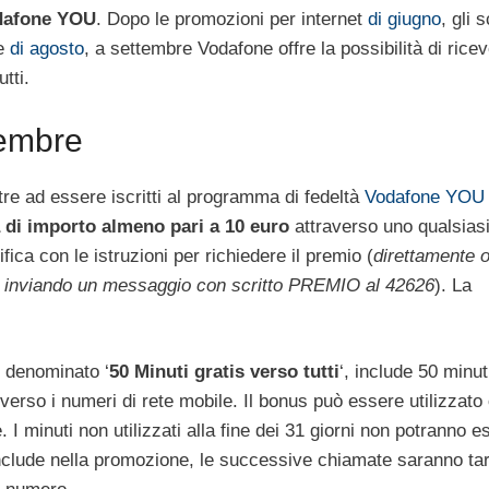
dafone YOU
. Dopo le promozioni per internet
di giugno
, gli 
te
di agosto
, a settembre Vodafone offre la possibilità di rice
tti.
tembre
tre ad essere iscritti al programma di fedeltà
Vodafone YOU
a di importo almeno pari a 10 euro
attraverso uno qualsiasi
ifica con le istruzioni per richiedere il premio (
direttamente o
 inviando un messaggio con scritto PREMIO al 42626
). La
 denominato ‘
50 Minuti gratis verso tutti
‘, include 50 minut
 verso i numeri di rete mobile. Il bonus può essere utilizzato
 I minuti non utilizzati alla fine dei 31 giorni non potranno e
nclude nella promozione, le successive chiamate saranno tar