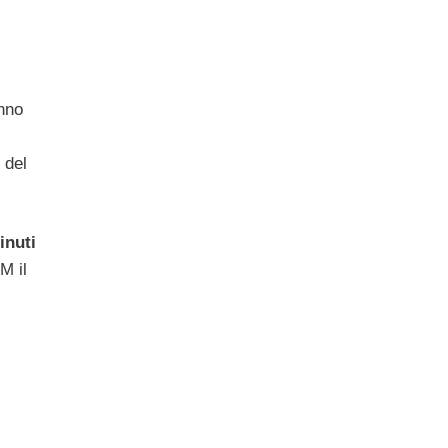
anno
i del
inuti
M il