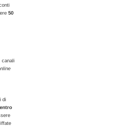
sconti
vere
50
 canali
nline
i di
entro
ssere
iffate