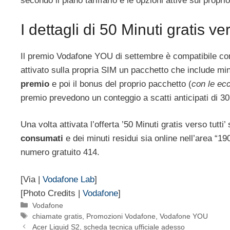
secondo il piano tariffario e le opzioni attive sul propr
I dettagli di 50 Minuti gratis ver
Il premio Vodafone YOU di settembre è compatibile con tu
attivato sulla propria SIM un pacchetto che include mi
premio
e poi il bonus del proprio pacchetto (
con le ec
premio prevedono un conteggio a scatti anticipati di 3
Una volta attivata l’offerta ’50 Minuti gratis verso tutti
consumati
e dei minuti residui sia online nell’area “19
numero gratuito 414.
[Via |
Vodafone Lab
]
[Photo Credits |
Vodafone
]
Categorie
Vodafone
Tag
chiamate gratis
,
Promozioni Vodafone
,
Vodafone YOU
Acer Liquid S2, scheda tecnica ufficiale adesso