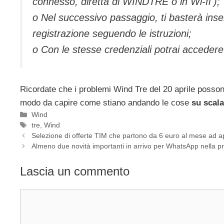
connesso, diretta di WINDTRE o in Wi-fi );
o Nel successivo passaggio, ti basterà inse
registrazione seguendo le istruzioni;
o Con le stesse credenziali potrai accede
Ricordate che i problemi Wind Tre del 20 aprile posso
modo da capire come stiano andando le cose
su scala
Categorie
Wind
Tag
tre
,
Wind
Selezione di offerte TIM che partono da 6 euro al mese ad a
Almeno due novità importanti in arrivo per WhatsApp nella p
Lascia un commento
Commento