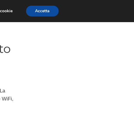
 cookie
Accetta
GESTORI
VOIP
TELEFONIA NEWS
to
 La
 WiFi,