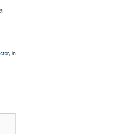
la
ctor
, in