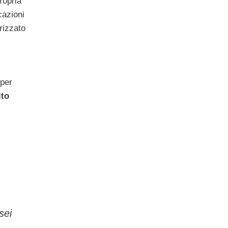
ropria
cazioni
erizzato
 per
ito
sei