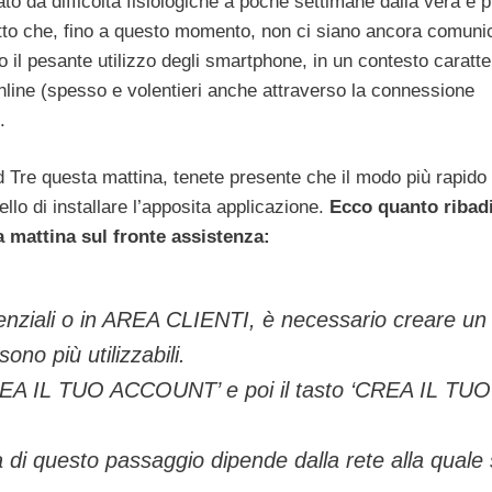
to da difficoltà fisiologiche a poche settimane dalla vera e p
atto che, fino a questo momento, non ci siano ancora comuni
ro il pesante utilizzo degli smartphone, in un contesto caratt
line (spesso e volentieri anche attraverso la connessione
.
 Tre questa mattina, tenete presente che il modo più rapido
llo di installare l’apposita applicazione.
Ecco quanto ribad
 mattina sul fronte assistenza:
nziali o in AREA CLIENTI, è necessario creare un
no più utilizzabili.
REA IL TUO ACCOUNT’ e poi il tasto ‘CREA IL TUO
di questo passaggio dipende dalla rete alla quale 