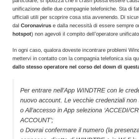
particolare, si ipotizza che il crash possa essere causa
unificazione delle due compagnie telefoniche. Sta di f
ufficiali utili per scoprire cosa stia avvenendo. Di sicu
dal
Coronavirus
e dalla necessità di essere sempre on
hotspot
) non agevoli il compito dell’operatore unificato
In ogni caso, qualora doveste incontrare problemi Wind
mettervi in contatto con la compagnia telefonica sia que
dallo stesso operatore nel corso del down di questa
Per entrare nell’App WINDTRE con le crede
nuovo account. Le vecchie credenziali non so
o All’accesso in App seleziona ‘ACCEDI/C
ACCOUNT’;
o Dovrai confermare il numero (la presenza 