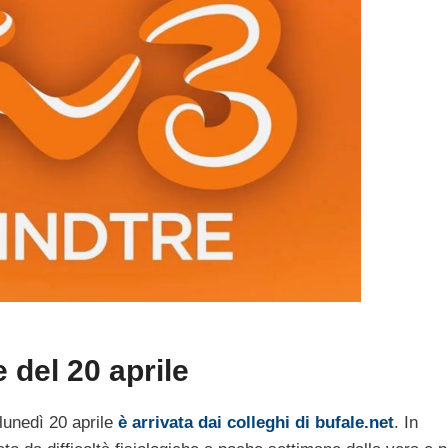
 del 20 aprile
 lunedì 20 aprile
è arrivata dai colleghi di bufale.net
. In