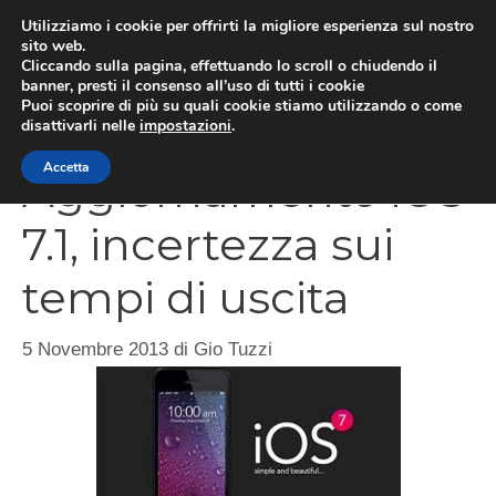
Vai
Utilizziamo i cookie per offrirti la migliore esperienza sul nostro
al
sito web.
Cliccando sulla pagina, effettuando lo scroll o chiudendo il
MEN
contenuto
banner, presti il consenso all’uso di tutti i cookie
Puoi scoprire di più su quali cookie stiamo utilizzando o come
disattivarli nelle
impostazioni
.
Accetta
Aggiornamento iOS
7.1, incertezza sui
tempi di uscita
5 Novembre 2013
di
Gio Tuzzi