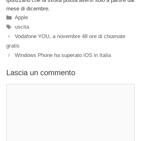
ipotizzano che la svolta possa aversi solo a partire dal
mese di dicembre.
Categorie
Apple
Tag
uscita
Vodafone YOU, a novembre 48 ore di chiamate
gratis
Windows Phone ha superato iOS in Italia
Lascia un commento
Commento