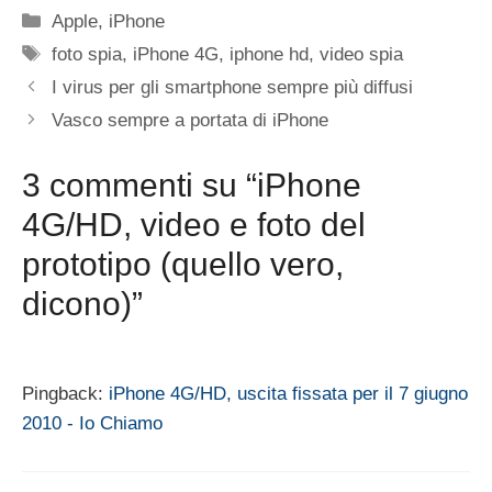
Categorie
Apple
,
iPhone
Tag
foto spia
,
iPhone 4G
,
iphone hd
,
video spia
I virus per gli smartphone sempre più diffusi
Vasco sempre a portata di iPhone
3 commenti su “iPhone
4G/HD, video e foto del
prototipo (quello vero,
dicono)”
Pingback:
iPhone 4G/HD, uscita fissata per il 7 giugno
2010 - Io Chiamo