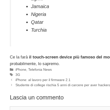
Jamaica
Nigeria
Qatar
Turchia
Ce la farà
il touch-screen device più famoso del m
probabilmente, lo sapremo.
Categorie
iPhone
,
Telefonia News
Tag
3G
iPhone: al lavoro per il firmware 2.1
Studente di college rischia 5 anni di carcere per aver hacke
Lascia un commento
Commento