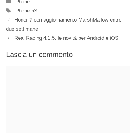
Categorie
iPhone
Tag
iPhone 5S
Honor 7 con aggiornamento MarshMallow entro
due settimane
Real Racing 4.1.5, le novità per Android e iOS
Lascia un commento
Commento