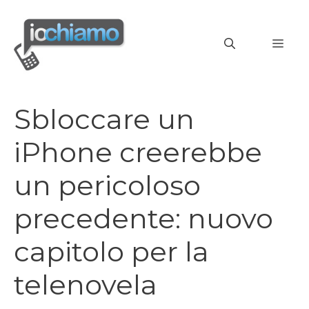
Vai
al
MEN
contenuto
Sbloccare un
iPhone creerebbe
un pericoloso
precedente: nuovo
capitolo per la
telenovela