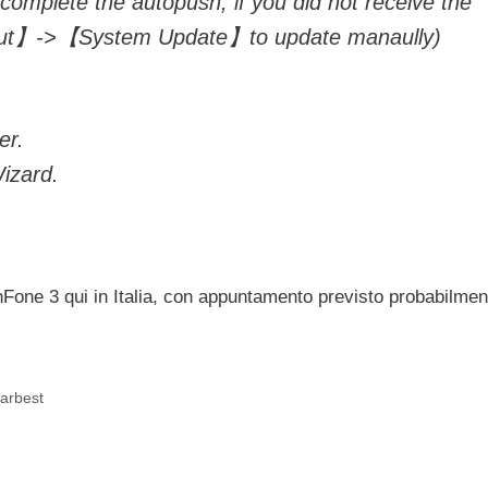
complete the autopush, if you did not receive the
out】->【System Update】to update manaully)
er.
izard.
enFone 3 qui in Italia, con appuntamento previsto probabilmen
earbest