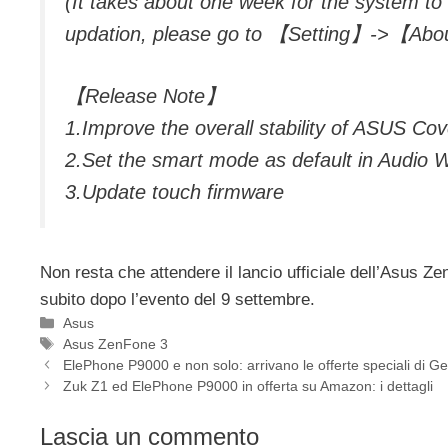
(It takes about one week for the system to 
updation, please go to 【Setting】->【Ab
【Release Note】
1.Improve the overall stability of ASUS Cov
2.Set the smart mode as default in Audio W
3.Update touch firmware
Non resta che attendere il lancio ufficiale dell’Asus Z
subito dopo l’evento del 9 settembre.
Categorie
Asus
Tag
Asus ZenFone 3
ElePhone P9000 e non solo: arrivano le offerte speciali di G
Zuk Z1 ed ElePhone P9000 in offerta su Amazon: i dettagli
Lascia un commento