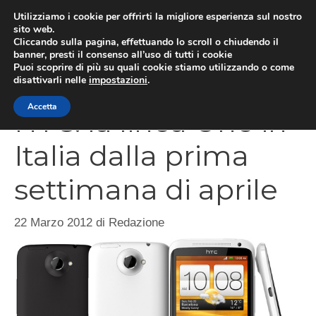
Vai
Utilizziamo i cookie per offrirti la migliore esperienza sul nostro
al
sito web.
Cliccando sulla pagina, effettuando lo scroll o chiudendo il
MEN
contenuto
banner, presti il consenso all’uso di tutti i cookie
Puoi scoprire di più su quali cookie stiamo utilizzando o come
disattivarli nelle
impostazioni
.
Accetta
HTC: la linea One in
Italia dalla prima
settimana di aprile
22 Marzo 2012
di
Redazione