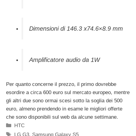
Dimensioni di 146.3 x74.6×8.9 mm
Amplificatore audio da 1W
Per quanto concerne il prezzo, il primo dovrebbe
esordire a circa 600 euro sul mercato europeo, mentre
gli altri due sono ormai scesi sotto la soglia dei 500
euro, almeno prendendo in esame le migliori offerte
che sono disponibili sul web da alcune settimane.
Categorie
HTC
Tag
LG G3
,
Samsung Galaxy S5