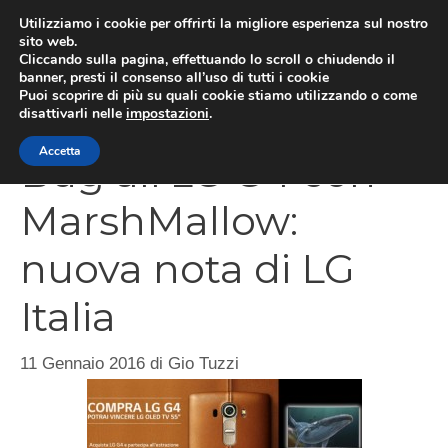
Vai
Utilizziamo i cookie per offrirti la migliore esperienza sul nostro
al
sito web.
Cliccando sulla pagina, effettuando lo scroll o chiudendo il
MEN
contenuto
banner, presti il consenso all’uso di tutti i cookie
Puoi scoprire di più su quali cookie stiamo utilizzando o come
disattivarli nelle
impostazioni
.
Accetta
Bug all’LG G4 con
MarshMallow:
nuova nota di LG
Italia
11 Gennaio 2016
di
Gio Tuzzi