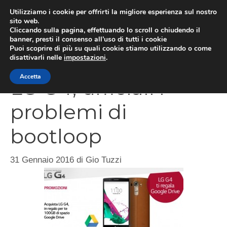
Vai
Utilizziamo i cookie per offrirti la migliore esperienza sul nostro
al
sito web.
Cliccando sulla pagina, effettuando lo scroll o chiudendo il
MEN
contenuto
banner, presti il consenso all’uso di tutti i cookie
Puoi scoprire di più su quali cookie stiamo utilizzando o come
disattivarli nelle
impostazioni
.
Accetta
LG G4, ufficiali i
problemi di
bootloop
31 Gennaio 2016
di
Gio Tuzzi