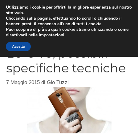
Vai
Utilizziamo i cookie per offrirti la migliore esperienza sul nostro
al
sito web.
Cliccando sulla pagina, effettuando lo scroll o chiudendo il
MEN
contenuto
banner, presti il consenso all’uso di tutti i cookie
Puoi scoprire di più su quali cookie stiamo utilizzando o come
disattivarli nelle
impostazioni
.
Accetta
LG G4C, possibili
specifiche tecniche
7 Maggio 2015
di
Gio Tuzzi