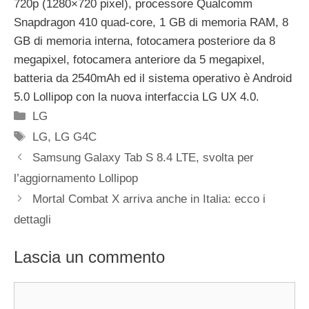
720p (1280×720 pixel), processore Qualcomm
Snapdragon 410 quad-core, 1 GB di memoria RAM, 8
GB di memoria interna, fotocamera posteriore da 8
megapixel, fotocamera anteriore da 5 megapixel,
batteria da 2540mAh ed il sistema operativo è Android
5.0 Lollipop con la nuova interfaccia LG UX 4.0.
Categorie
LG
Tag
LG
,
LG G4C
Samsung Galaxy Tab S 8.4 LTE, svolta per
l’aggiornamento Lollipop
Mortal Combat X arriva anche in Italia: ecco i
dettagli
Lascia un commento
Commento