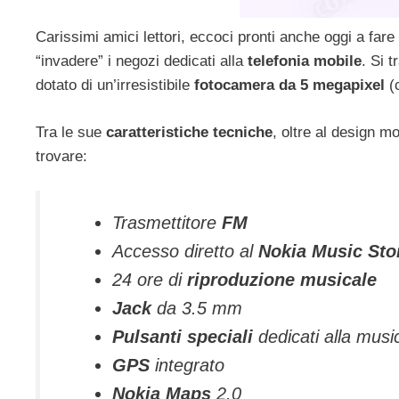
Carissimi amici lettori, eccoci pronti anche oggi a far
“invadere” i negozi dedicati alla
telefonia mobile
. Si t
dotato di un’irresistibile
fotocamera da 5 megapixel
(c
Tra le sue
caratteristiche tecniche
, oltre al design m
trovare:
Trasmettitore
FM
Accesso diretto al
Nokia Music Sto
24 ore di
riproduzione musicale
Jack
da 3.5 mm
Pulsanti speciali
dedicati alla musi
GPS
integrato
Nokia Maps
2.0