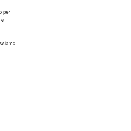
o per
 e
possiamo