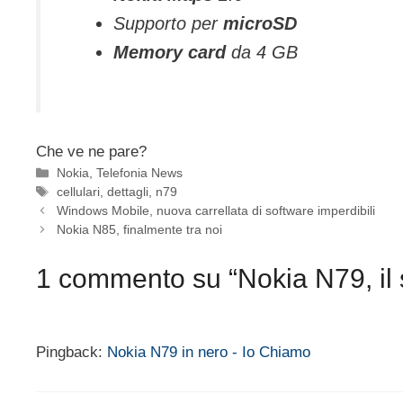
Supporto per
microSD
Memory card
da 4 GB
Che ve ne pare?
Categorie
Nokia
,
Telefonia News
Tag
cellulari
,
dettagli
,
n79
Windows Mobile, nuova carrellata di software imperdibili
Nokia N85, finalmente tra noi
1 commento su “Nokia N79, il 
Pingback:
Nokia N79 in nero - Io Chiamo