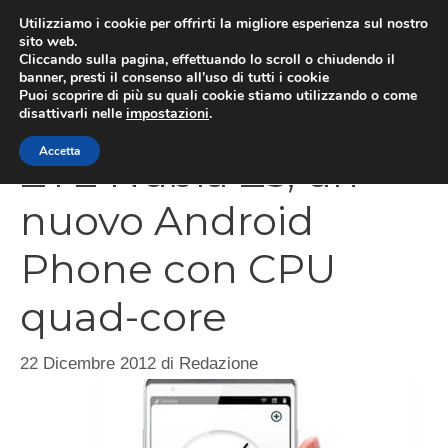
Vai
Utilizziamo i cookie per offrirti la migliore esperienza sul nostro
al
sito web.
Cliccando sulla pagina, effettuando lo scroll o chiudendo il
MEN
contenuto
banner, presti il consenso all’uso di tutti i cookie
Puoi scoprire di più su quali cookie stiamo utilizzando o come
disattivarli nelle
impostazioni
.
Accetta
ZTE Nubia Z5, un
nuovo Android
Phone con CPU
quad-core
22 Dicembre 2012
di
Redazione