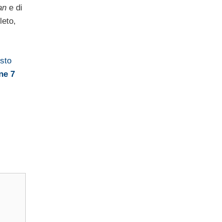
an
e di
leto,
sto
ne 7