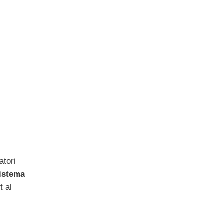
atori
istema
t al