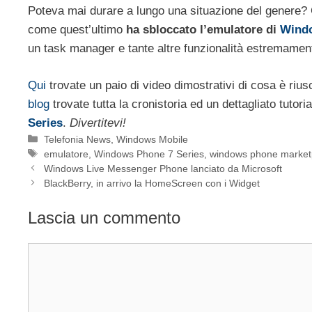
Poteva mai durare a lungo una situazione del genere? C
come quest’ultimo
ha sbloccato l’emulatore di
Windo
un task manager e tante altre funzionalità estremament
Qui
trovate un paio di video dimostrativi di cosa è ri
blog
trovate tutta la cronistoria ed un dettagliato tutor
Series
.
Divertitevi!
Categorie
Telefonia News
,
Windows Mobile
Tag
emulatore
,
Windows Phone 7 Series
,
windows phone market
Windows Live Messenger Phone lanciato da Microsoft
BlackBerry, in arrivo la HomeScreen con i Widget
Lascia un commento
Commento