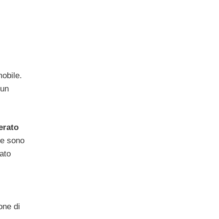
mobile.
 un
erato
ne sono
ato
one di