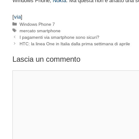
Windows Phone,
Nokia
. Ma questa non è affatto una s
[
via
]
Categorie
Windows Phone 7
Tag
mercato smartphone
I pagamenti via smartphone sono sicuri?
HTC: la linea One in Italia dalla prima settimana di aprile
Lascia un commento
Commento