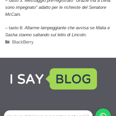
– tasto 3:
Messaggio pre-registrato “Grazie ma a cena
sono impegnato” adatto per le richieste del Senatore
McCain.
– tasto 6:
Allarme lampeggiante che avvisa se Malia e
Sasha stanno saltando sul letto di Lincoln
.
Categorie
BlackBerry