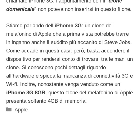
chiamato iPhone 3G: l’appuntamento con il “
clone
domenicale
” non poteva non inserirsi in questo filone.
Stiamo parlando dell’
iPhome 3G
: un clone del
melafonino di Apple che a prima vista potrebbe trarre
in inganno anche il suddito più accanito di Steve Jobs.
Come accade in questi casi, però, basta accendere il
dispositivo per rendersi conto di trovarsi tra le mani un
clone. Si conoscono pochi dettagli riguardo
all’hardware e spicca la mancanza di connettività 3G e
Wi-fi. Inoltre, nonostante venga venduto come un
iPhome 3G 8GB
, questo clone del melafonino di Apple
presenta soltanto 4GB di memoria.
Categorie
Apple