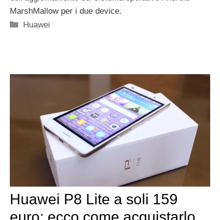
MarshMallow per i due device.
Categorie
Huawei
Huawei P8 Lite a soli 159
euro: ecco come acquistarlo