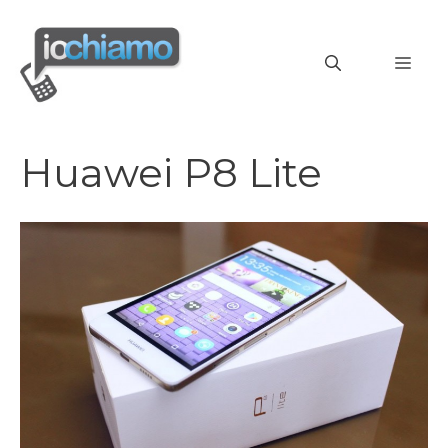
Vai
al
MEN
contenuto
Huawei P8 Lite