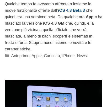
Qualche tempo fa avevamo affrontato insieme le
nuove funzionalità offerte dall’
iOS 4.3 Beta 3
che
quindi era una versione beta. Da qualche ora
Apple
ha
rilasciato la versione
iOS 4.3 GM
che, quindi, è la
versione più vicina a quella ufficiale che verrà
rilasciata, a meno di bachi scoperti e sistemati in
fretta e furia. Scopriamone insieme le novità e le
caratteristiche.
Categorie
Anteprime
,
Apple
,
Curiosità
,
iPhone
,
News