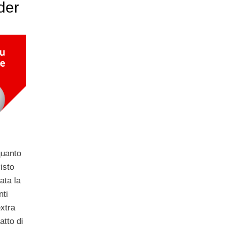
der
quanto
visto
ata la
nti
xtra
atto di