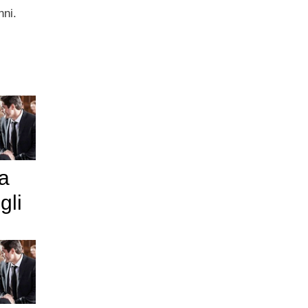
nni.
la
gli