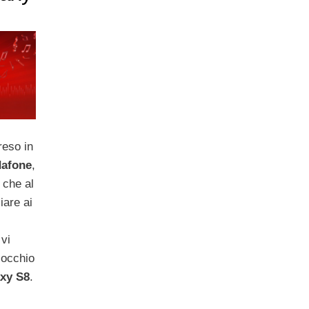
reso in
dafone
,
 che al
iare ai
vi
 occhio
xy S8
.