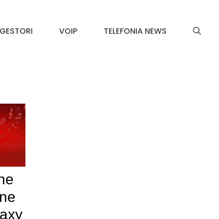
GESTORI
VOIP
TELEFONIA NEWS
one
one
axy