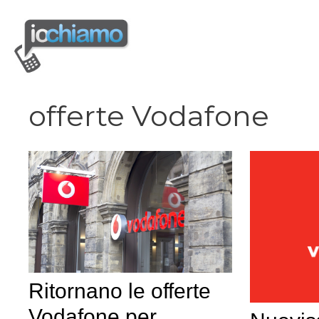
Vai
al
contenuto
offerte Vodafone
Ritornano le offerte
Vodafone per