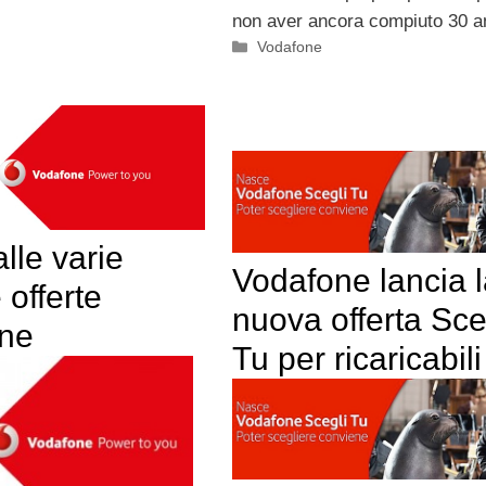
non aver ancora compiuto 30 a
Categorie
Vodafone
lle varie
Vodafone lancia 
e offerte
nuova offerta Sce
ne
Tu per ricaricabili