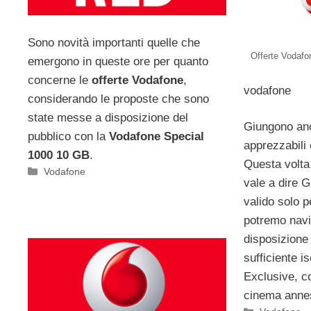
Sono novità importanti quelle che
Offerte Vodafo
emergono in queste ore per quanto
concerne le
offerte Vodafone
,
vodafone
considerando le proposte che sono
state messe a disposizione del
Giungono anch
pubblico con la
Vodafone Special
apprezzabili
1000 10 GB
.
Questa volta 
Categorie
Vodafone
vale a dire 
valido solo p
potremo nav
disposizione
sufficiente i
Exclusive, co
cinema anne