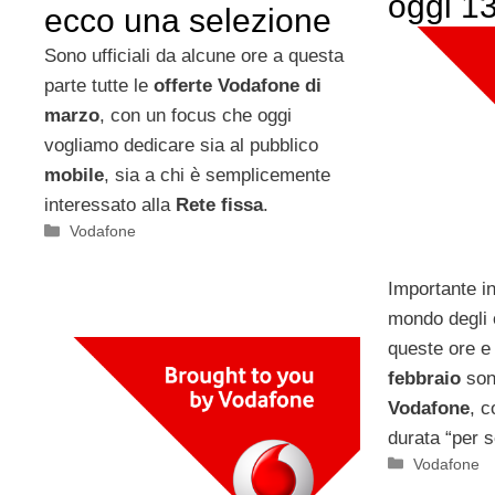
oggi 13
ecco una selezione
Sono ufficiali da alcune ore a questa
parte tutte le
offerte Vodafone di
marzo
, con un focus che oggi
vogliamo dedicare sia al pubblico
mobile
, sia a chi è semplicemente
interessato alla
Rete fissa
.
Categorie
Vodafone
Importante i
mondo degli o
queste ore e
febbraio
son
Vodafone
, c
durata “per 
Categorie
Vodafone