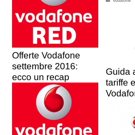
Categorie
Vodafone
Offerte Vodafone
settembre 2016:
Guida a
ecco un recap
tariffe 
Vodafo