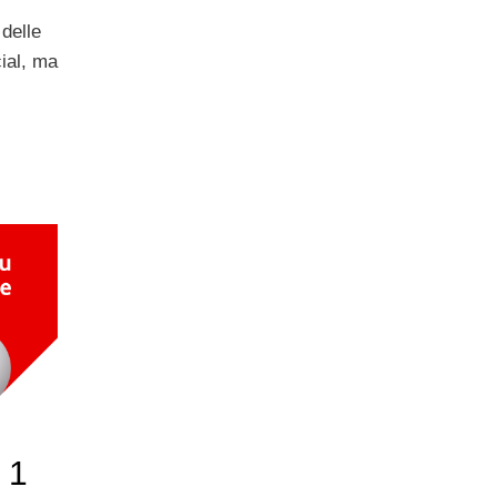
 delle
ial, ma
 1