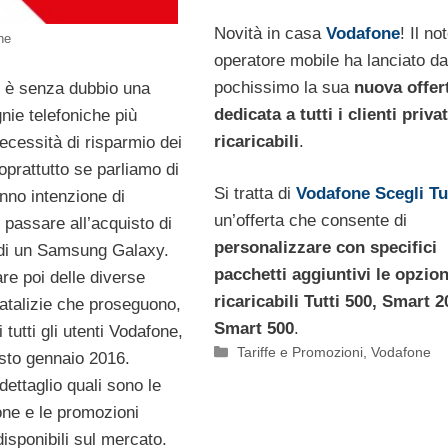
Novità in casa
Vodafone
! Il no
ne
operatore mobile ha lanciato da
pochissimo la sua
nuova offer
è senza dubbio una
dedicata a tutti i clienti privat
nie telefoniche più
ricaricabili
.
necessità di risparmio dei
soprattutto se parliamo di
Si tratta di
Vodafone Scegli Tu
nno intenzione di
un’offerta che consente di
 passare all’acquisto di
personalizzare con specifici
di un Samsung Galaxy.
pacchetti aggiuntivi le opzion
re poi delle diverse
ricaricabili
Tutti 500, Smart 2
atalizie che proseguono,
Smart 500
.
i tutti gli utenti Vodafone,
Categorie
Tariffe e Promozioni
,
Vodafone
sto gennaio 2016.
ettaglio quali sono le
one e le promozioni
isponibili sul mercato.