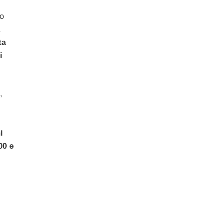
to
ta
i
,
i
00 e