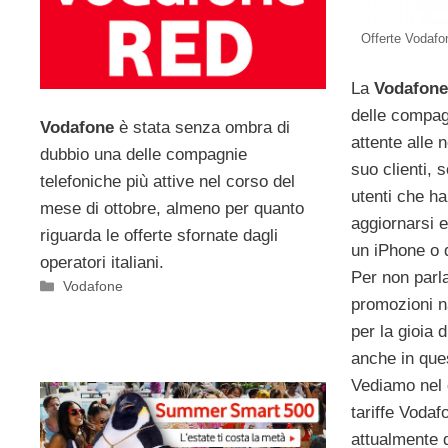
Offerte Vodafo
La
Vodafone
delle compag
Vodafone
è stata senza ombra di
attente alle 
dubbio una delle compagnie
suo clienti, 
telefoniche più attive nel corso del
utenti che ha
mese di ottobre, almeno per quanto
aggiornarsi e
riguarda le offerte sfornate dagli
un iPhone o 
operatori italiani.
Per non parla
Categorie
Vodafone
promozioni n
per la gioia d
anche in que
Vediamo nel d
tariffe Vodaf
attualmente d