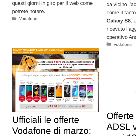
questi giorni in giro per il web come
da vicino l’a
potrete notare.
come il tant
Categorie
Vodafone
Galaxy S8
, 
ricevuto l’a
operativo An
Categorie
Vodafone
Offert
Ufficiali le offerte
ADSL v
Vodafone di marzo: