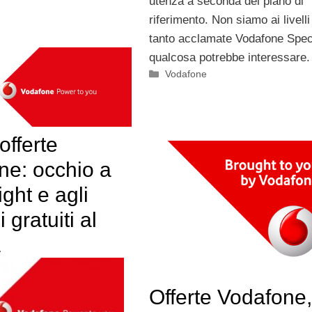
utenza a seconda del piano di
riferimento. Non siamo ai livelli
tanto acclamate Vodafone Spec
qualcosa potrebbe interessare.
Categorie
Vodafone
fferte
ne: occhio a
ght e agli
 gratuiti al
a
Offerte Vodafone,