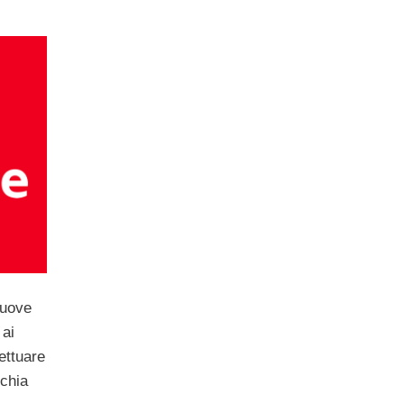
nuove
 ai
ettuare
cchia