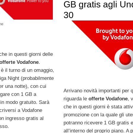
GB gratis agli Un
30
ne
e in questi giorni delle
offerte Vodafone
.
è il turno di un omaggio,
Giga Night (probabilmente
er una notte), con cui
Arrivano novità importanti per 
igare con 1 GB a
riguarda le
offerte Vodafone
, 
 in modo gratuito. Sarà
che in questi giorni è stata attiv
scriversi a Vodafone
promozione con la quale gli ute
n ingresso gratis al
potranno ricevere 1 GB gratis e
sso.
all’interno del proprio piano. A p