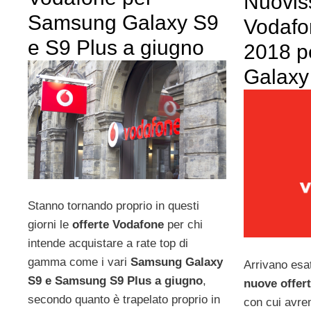
Nuoviss
Samsung Galaxy S9
Vodafo
e S9 Plus a giugno
2018 p
Galaxy
Stanno tornando proprio in questi
giorni le
offerte Vodafone
per chi
intende acquistare a rate top di
gamma come i vari
Samsung Galaxy
Arrivano es
S9 e Samsung S9 Plus a giugno
,
nuove offer
secondo quanto è trapelato proprio in
con cui avre