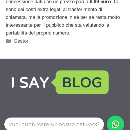
connessione dati con un prezzo pari a
6,99 euro
. Ci
sono dei costi extra legati al trasferimento di
chiamata, ma la promozione in sé per sé resta molto
interessante per il pubblico che sta valutando la
portabilità del proprio numero.
Categorie
Gestori
Vuoi pubblicare sul nostro network?
IoChiamo.com © 2026. All right reserverd.