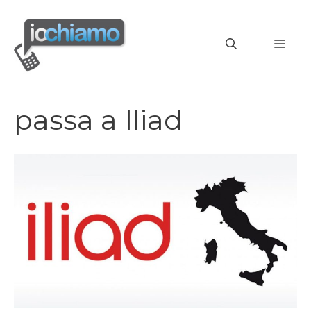
Vai
al
MEN
contenuto
passa a Iliad