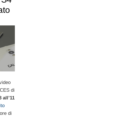
ato
video
 CES di
8 all’11
ito
ore di