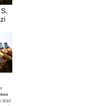
 S,
zi
er
efoni
o 2010