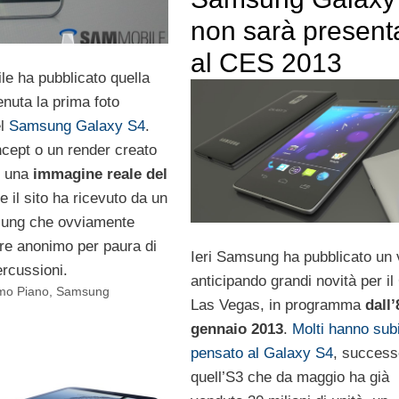
non sarà present
al CES 2013
le ha pubblicato quella
enuta la prima foto
el
Samsung Galaxy S4
.
cept o un render creato
ì una
immagine reale del
e il sito ha ricevuto da un
sung che ovviamente
re anonimo per paura di
Ieri Samsung ha pubblicato un 
ercussioni.
anticipando grandi novità per il
mo Piano
,
Samsung
Las Vegas, in programma
dall’
gennaio 2013
.
Molti hanno sub
pensato al Galaxy S4
, success
quell’S3 che da maggio ha già