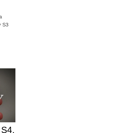
a
y S3
 S4,