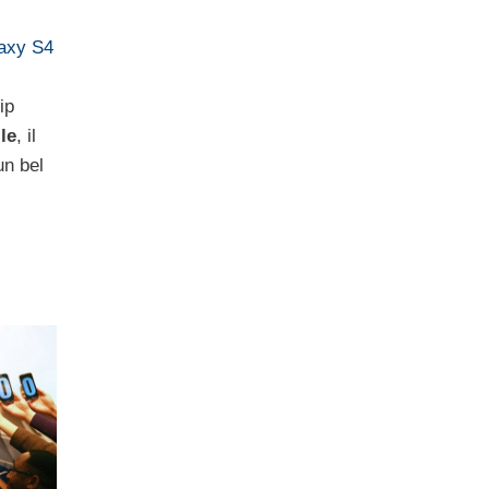
axy S4
ip
le
, il
un bel