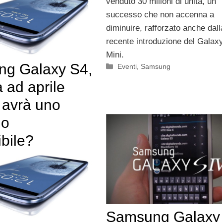
venduto 30 milioni di unità, un
successo che non accenna a
diminuire, rafforzato anche dall
recente introduzione del Galax
Mini.
g Galaxy S4,
Categorie
Eventi
,
Samsung
à ad aprile
 avrà uno
mo
ibile?
Samsung Galaxy