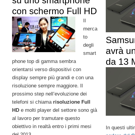
su uno smartphone
con schermo Full HD
Il
merca
to
Samsu
degli
avrà u
smart
da 13 
phone top di gamma sembra
orientarsi verso dispositivi con
display sempre più grandi e con una
risoluzione sempre maggiore. Il
prossimo step nell’evoluzione dei
telefoni si chiama
risoluzione Full
HD
e molti player del settore sono già
al lavoro per tramutare questo
obiettivo in realtà entro i primi mesi
In questi ulti
del 2013.