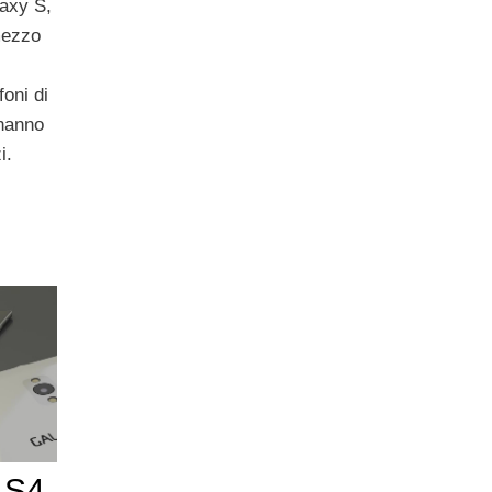
laxy S,
mezzo
oni di
hanno
i.
 S4