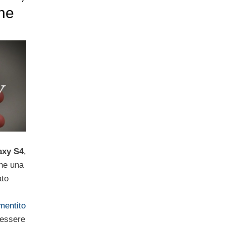
che
axy S4
,
ane una
ato
entito
 essere