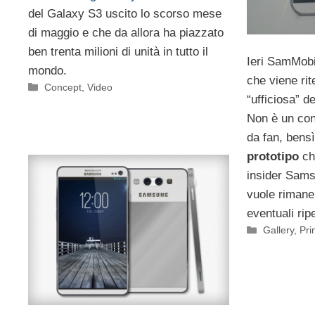
del Galaxy S3 uscito lo scorso mese
di maggio e che da allora ha piazzato
ben trenta milioni di unità in tutto il
Ieri SamMobi
mondo.
che viene rit
Categorie
Concept
,
Video
“ufficiosa” d
Non è un con
da fan, bens
prototipo
ch
insider Sam
vuole rimane
eventuali rip
Categorie
Gallery
,
Pri