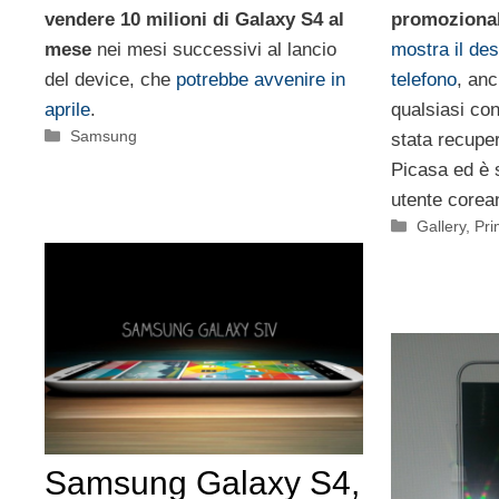
vendere 10 milioni di Galaxy S4 al
promoziona
mese
nei mesi successivi al lancio
mostra il des
del device, che
potrebbe avvenire in
telefono
, an
aprile
.
qualsiasi con
Categorie
Samsung
stata recupe
Picasa ed è 
utente corea
Categorie
Gallery
,
Pri
Samsung Galaxy S4,