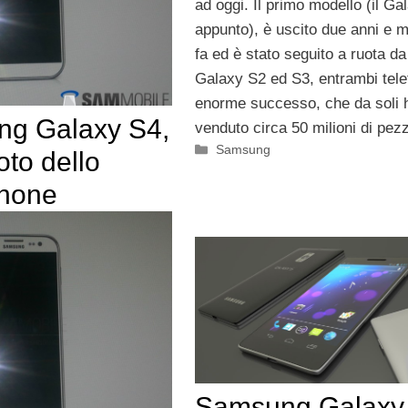
ad oggi. Il primo modello (il Ga
appunto), è uscito due anni e 
fa ed è stato seguito a ruota da
Galaxy S2 ed S3, entrambi telef
enorme successo, che da soli 
g Galaxy S4,
venduto circa 50 milioni di pezz
Categorie
Samsung
oto dello
hone
Samsung Galaxy