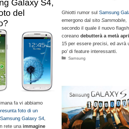
g Galaxy S4,
oto del
Ghiotti rumor sul
Samsung Gal
emergono dal sito
Sammobile
,
no?
secondo il quale il nuovo flagsh
coreano
debutterà a metà apri
15 per essere precisi, ed avrà 
po’ di feature interessanti.
Categorie
Samsung
imana fa vi abbiamo
resunta foto di un
l Samsung Galaxy S4
,
in rete una
immagine