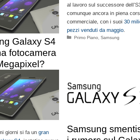
al lavoro sul successore dell’S
comunque ancora in piena cor
commerciale, con i suoi
30 mili
pezzi venduti da maggio
.
Categorie
Primo Piano
,
Samsung
ng Galaxy S4
na fotocamera
Megapixel?
Samsung smenti
mi giorni si fa un
gran