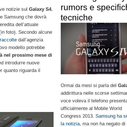
rumors e specifi
ve notizie sul
Galaxy S4
,
tecniche
ne Samsung che dovrà
eredita dell’attuale
(in foto). Secondo alcune
raccolte
dall’agenzia
uovo modello potrebbe
ià nel prossimo mese di
d introdurre nuove
r quanto riguarda il
Ormai da mesi si parla del
Gal
addirittura nelle scorse settim
voce voleva il telefono present
ufficialmente al Mobile World
Congress 2013.
Samsung ha sm
la notizia
, ma non ha negato di