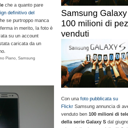
le
che a quanto pare
Samsung Galaxy
ign definitivo del
che se purtroppo manca
100 milioni di pez
ferma in merito, la foto è
venduti
rata su un account
stata caricata da un
no.
mo Piano
,
Samsung
Con una
foto pubblicata su
Flickr
Samsung annuncia di av
venduto ben
100 milioni di tel
della serie Galaxy S
dal giugn