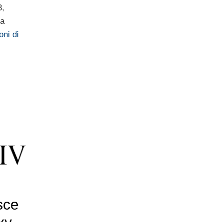
3,
sa
oni di
sce