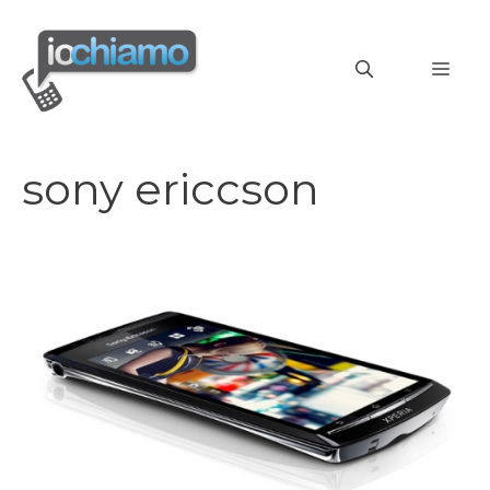
Vai
al
MEN
contenuto
sony ericcson