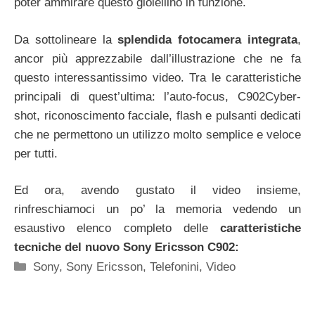
poter ammirare questo gioiellino in funzione.
Da sottolineare la
splendida fotocamera integrata
,
ancor più apprezzabile dall’illustrazione che ne fa
questo interessantissimo video. Tra le caratteristiche
principali di quest’ultima: l’auto-focus, C902Cyber-
shot, riconoscimento facciale, flash e pulsanti dedicati
che ne permettono un utilizzo molto semplice e veloce
per tutti.
Ed ora, avendo gustato il video insieme,
rinfreschiamoci un po’ la memoria vedendo un
esaustivo elenco completo delle
caratteristiche
tecniche del nuovo Sony Ericsson C902:
Categorie
Sony
,
Sony Ericsson
,
Telefonini
,
Video