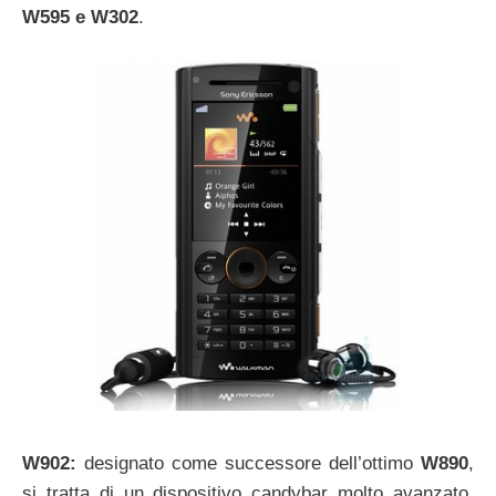
W595 e W302
.
W902:
designato come successore dell’ottimo
W890
,
si tratta di un dispositivo candybar molto avanzato,