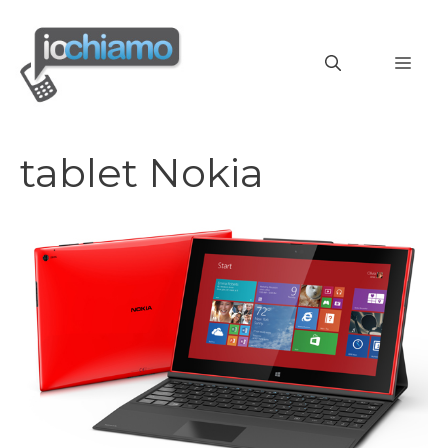
Vai
al
MEN
contenuto
tablet Nokia