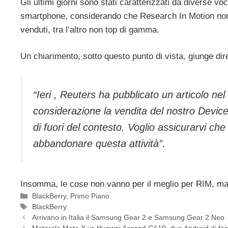
Gli ultimi giorni sono stati caratterizzati da diverse voc
smartphone, considerando che Research In Motion non r
venduti, tra l’altro non top di gamma.
Un chiarimento, sotto questo punto di vista, giunge d
“Ieri , Reuters ha pubblicato un articolo nel
considerazione la vendita del nostro
Device
di fuori del contesto. Voglio assicurarvi ch
abbandonare questa attività”.
Insomma, le cose non vanno per il meglio per RIM, m
Categorie
BlackBerry
,
Primo Piano
Tag
BlackBerry
Arrivano in Italia il Samsung Gear 2 e Samsung Gear 2 Neo