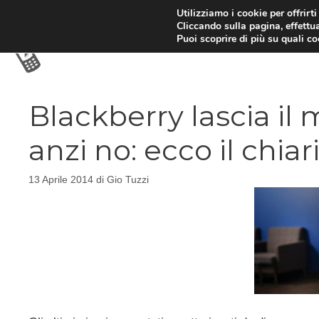
Vai
Utilizziamo i cookie per offrirt
Cliccando sulla pagina, effettua
al
Puoi scoprire di più su quali c
contenuto
Blackberry lascia i
anzi no: ecco il chia
13 Aprile 2014
di
Gio Tuzzi