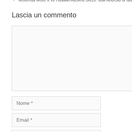
Motorola Moto X vs Huawei Ascend G610: due Android di fa
Lascia un commento
Commento
Nome
Email