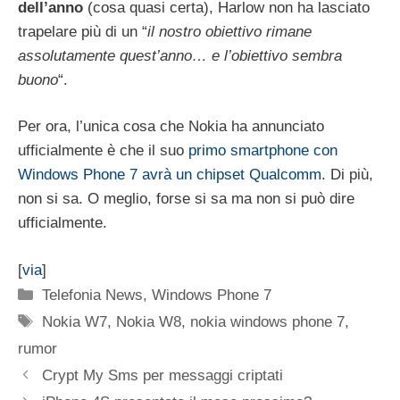
dell’anno
(cosa quasi certa), Harlow non ha lasciato
trapelare più di un “
il nostro obiettivo rimane
assolutamente quest’anno… e l’obiettivo sembra
buono
“.
Per ora, l’unica cosa che Nokia ha annunciato
ufficialmente è che il suo
primo smartphone con
Windows Phone 7 avrà un chipset Qualcomm
. Di più,
non si sa. O meglio, forse si sa ma non si può dire
ufficialmente.
[
via
]
Categorie
Telefonia News
,
Windows Phone 7
Tag
Nokia W7
,
Nokia W8
,
nokia windows phone 7
,
rumor
Crypt My Sms per messaggi criptati