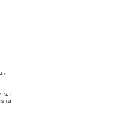
sto
MTS. I
te sul