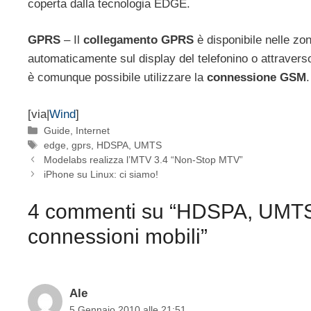
coperta dalla tecnologia EDGE.
GPRS
– Il
collegamento GPRS
è disponibile nelle zo
automaticamente sul display del telefonino o attravers
è comunque possibile utilizzare la
connessione GSM
.
[via|
Wind
]
Categorie
Guide
,
Internet
Tag
edge
,
gprs
,
HDSPA
,
UMTS
Modelabs realizza l’MTV 3.4 “Non-Stop MTV”
iPhone su Linux: ci siamo!
4 commenti su “HDSPA, UMTS,
connessioni mobili”
Ale
5 Gennaio 2010 alle 21:51