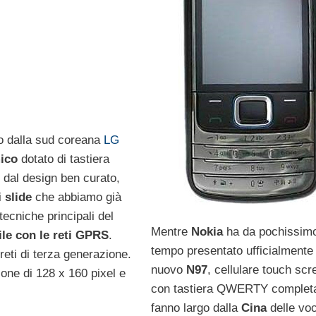
to dalla sud coreana
LG
ico
dotato di tastiera
, dal design ben curato,
i
slide
che abbiamo già
tecniche principali del
Mentre
Nokia
ha da pochissim
le con le reti GPRS
.
tempo presentato ufficialmente 
reti di terza generazione.
nuovo
N97
, cellulare touch scr
ione di 128 x 160 pixel e
con tastiera QWERTY completa
fanno largo dalla
Cina
delle voc