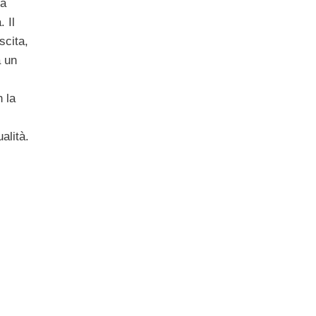
va
 Il
scita,
a un
 la
alità.