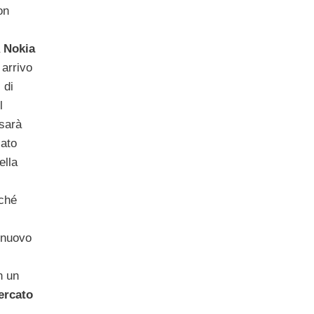
on
à
Nokia
 arrivo
 di
l
sarà
cato
ella
rché
 nuovo
n un
ercato