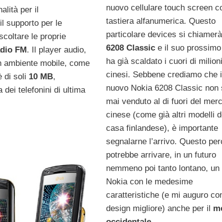
nuovo cellulare touch screen c
lità per il
tastiera alfanumerica. Questo
il supporto per le
particolare devices si chiamer
scoltare le proprie
6208 Classic
e il suo prossimo
adio FM
. Il player audio,
ha già scaldato i cuori di milioni
i in ambiente mobile, come
cinesi. Sebbene crediamo che i
 di soli
10 MB
,
nuovo Nokia 6208 Classic non 
dei telefonini di ultima
mai venduto al di fuori del mer
cinese (come già altri modelli d
casa finlandese), è importante
segnalarne l’arrivo. Questo pe
potrebbe arrivare, in un futuro
nemmeno poi tanto lontano, un
Nokia con le medesime
caratteristiche (e mi auguro co
design migliore) anche per il
m
occidentale
.