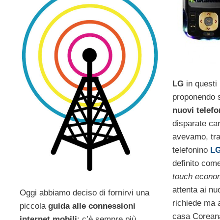
LG
in questi 
proponendo s
nuovi telefon
disparate car
avevamo, tra 
telefonino
LG
definito come
touch econo
attenta ai nu
Oggi abbiamo deciso di fornirvi una
richiede ma 
piccola
guida alle connessioni
casa Coreana
internet mobili
: c’è sempre più