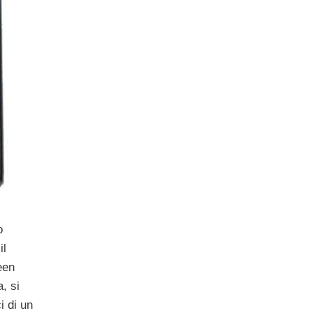
o
il
een
, si
i di un