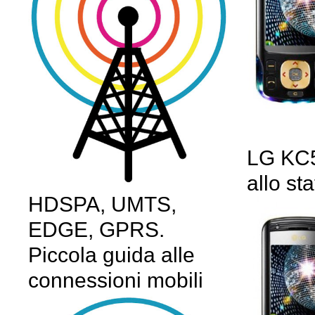
LG KC5
allo st
HDSPA, UMTS,
EDGE, GPRS.
Piccola guida alle
connessioni mobili