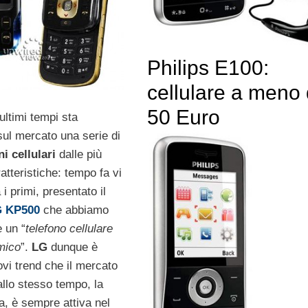
Philips E100:
cellulare a meno 
50 Euro
ultimi tempi sta
ul mercato una serie di
i cellulari
dalle più
atteristiche: tempo fa vi
i primi, presentato il
 KP500
che abbiamo
 un “
telefono cellulare
mico
”.
LG
dunque è
ovi trend che il mercato
allo stesso tempo, la
, è sempre attiva nel