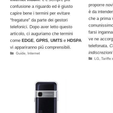
proporre novi
confusione a riguardo ed è giusto
è da intender
capire bene i termini per evitare
che a prima 
“fregature” da parte dei gestori
comunissimo 
telefonici. Dopo aver letto questo
farsi ingann
articolo, ci auguriamo che termini
ve ne accorg
come
EDGE
,
GPRS
,
UMTS
e
HDSPA
telefonata.
Cu
vi appariranno più comprensibili.
indiscrezioni 
Categorie
Guide
,
Internet
Categorie
LG
,
Tariffe