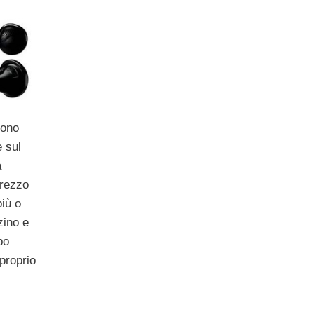
fono
e sul
a
prezzo
più o
zino e
po
proprio