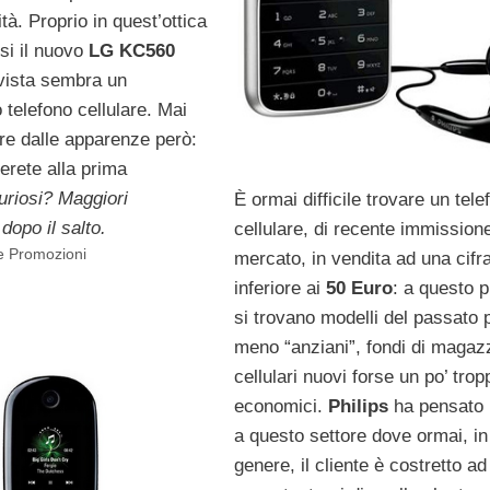
tà. Proprio in quest’ottica
si il nuovo
LG KC560
vista sembra un
telefono cellulare. Mai
are dalle apparenze però:
erete alla prima
riosi? Maggiori
È ormai difficile trovare un tele
dopo il salto.
cellulare, di recente immission
 e Promozioni
mercato, in vendita ad una cifr
inferiore ai
50 Euro
: a questo 
si trovano modelli del passato 
meno “anziani”, fondi di magaz
cellulari nuovi forse un po’ trop
economici.
Philips
ha pensato 
a questo settore dove ormai, in
genere, il cliente è costretto ad