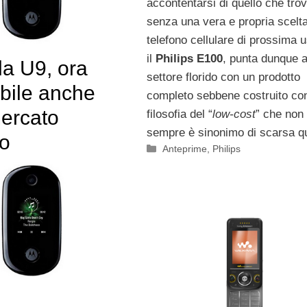
accontentarsi di quello che tro
senza una vera e propria scelta.
telefono cellulare di prossima u
il
Philips E100
, punta dunque 
la U9, ora
settore florido con un prodotto
ibile anche
completo sebbene costruito con
mercato
filosofia del “
low-cost
” che non
sempre è sinonimo di scarsa qu
o
Categorie
Anteprime
,
Philips