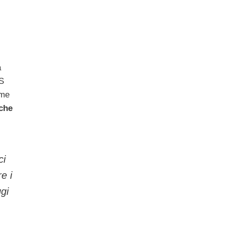
a
MS
ome
 che
ci
e i
ggi