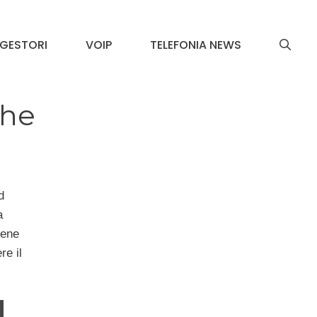
GESTORI
VOIP
TELEFONIA NEWS
che
d
a
iene
re il