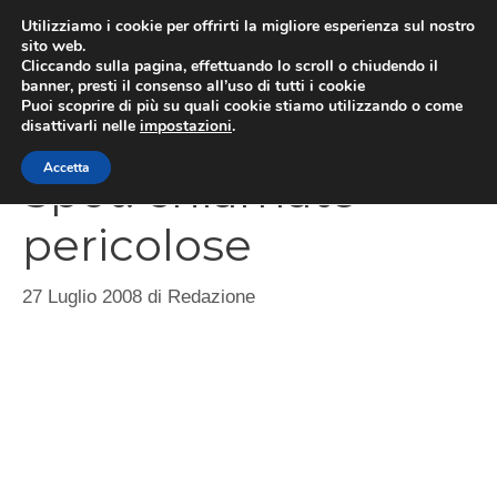
Vai
Utilizziamo i cookie per offrirti la migliore esperienza sul nostro
al
sito web.
Cliccando sulla pagina, effettuando lo scroll o chiudendo il
MEN
contenuto
banner, presti il consenso all’uso di tutti i cookie
Puoi scoprire di più su quali cookie stiamo utilizzando o come
disattivarli nelle
impostazioni
.
Accetta
Spot: chiamate
pericolose
27 Luglio 2008
di
Redazione