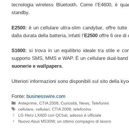
tecnologia wireless Bluetooth. Come l’E4600, è qua
standby.
E2500:
è un cellulare ultra-slim candybar, offre tutte 
dalla durata della batteria, infatti l’
E2500
offre 6 ore di
S1600:
si trova in un equilibrio ideale tra stile e c
supporto SMS, MMS e WAP. È un cellulare dual-band
suonerie e wallpapers
.
Ulteriori informazioni sono disponibili sul sito della ky
Fonte:
businesswire.com
Categorie
Anteprime
,
CTIA 2008
,
Curiosità
,
News
,
Telefonini
Tag
cellulare
,
cellulari
,
CTIA 2008
,
telefonino
LG Hero LX400 con QChat, adesso è ufficiale
Nuovo Asus M530W, un ottimo compagno di lavoro