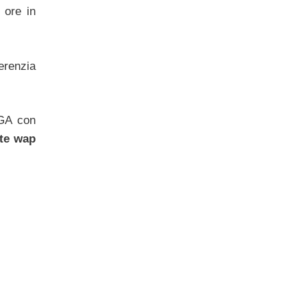
 ore in
ferenzia
VGA con
ite wap