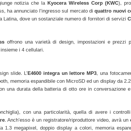
iunge notizia che la
Kyocera Wireless Corp (KWC
), pr
less, ha annunciato l’ingresso sul mercato di
quattro nuovi ce
a Latina, dove un sostanziale numero di fornitori di servizi
ess
offrono una varietà di design, impostazioni e prezzi p
nsieme i 4 cellulari.
gn slide. L’
E4600 integra un lettore MP3
, una fotocame
ooth, memoria espandibile con MicroSD ed un display da 2.2 p
 una durata della batteria di otto ore in conversazione e
higlia), con una particolarità, quella di avere i controlli
are
. Anch’esso è un registratore/riproduttore video, avrà un
 1.3 megapixel, doppio display a colori, memoria espand