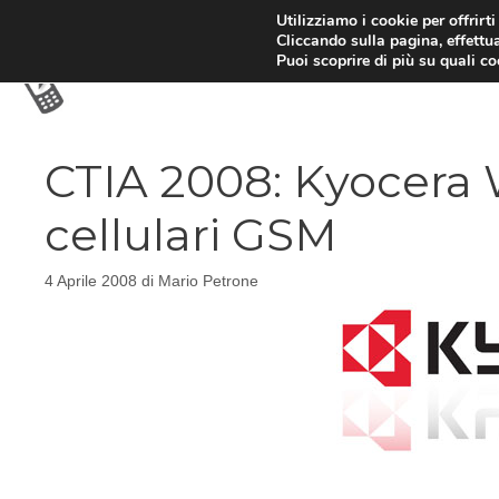
Vai
Utilizziamo i cookie per offrirt
Cliccando sulla pagina, effettua
al
Puoi scoprire di più su quali c
contenuto
CTIA 2008: Kyocera 
cellulari GSM
4 Aprile 2008
di
Mario Petrone