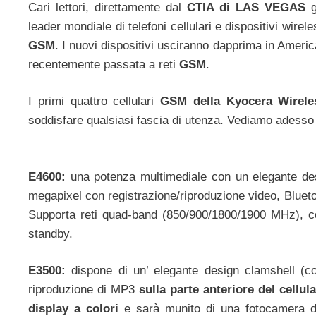
Cari lettori, direttamente dal
CTIA di LAS VEGAS
g
leader mondiale di telefoni cellulari e dispositivi wire
GSM
. I nuovi dispositivi usciranno dapprima in Americ
recentemente passata a reti
GSM
.
I primi quattro cellulari
GSM della Kyocera Wirel
soddisfare qualsiasi fascia di utenza. Vediamo adesso i
E4600:
una potenza multimediale con un elegante desi
megapixel con registrazione/riproduzione video, Bluet
Supporta reti quad-band (850/900/1800/1900 MHz), con
standby.
E3500:
dispone di un’ elegante design clamshell (conc
riproduzione di MP3
sulla parte anteriore del cellul
display a colori
e sarà munito di una fotocamera da