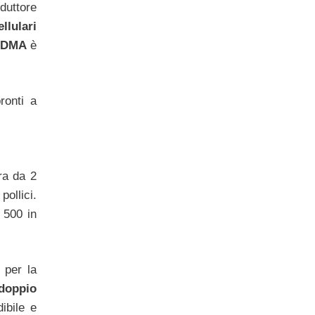
oduttore
llulari
CDMA
è
ronti a
ra da 2
ollici.
 500 in
 per la
doppio
ibile e