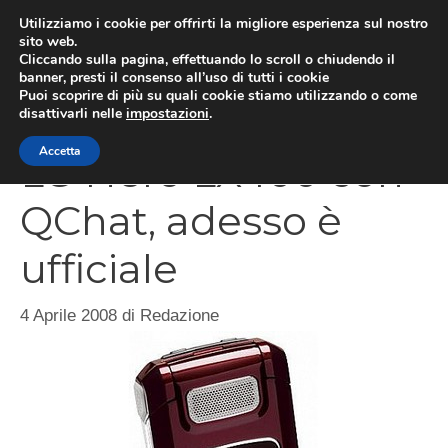
Vai
Utilizziamo i cookie per offrirti la migliore esperienza sul nostro
al
sito web.
Cliccando sulla pagina, effettuando lo scroll o chiudendo il
MEN
contenuto
banner, presti il consenso all’uso di tutti i cookie
Puoi scoprire di più su quali cookie stiamo utilizzando o come
disattivarli nelle
impostazioni
.
Accetta
LG Hero LX400 con
QChat, adesso è
ufficiale
4 Aprile 2008
di
Redazione