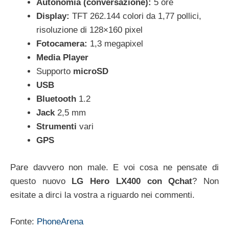
Autonomia (conversazione):
5 ore
Display:
TFT 262.144 colori da 1,77 pollici,
risoluzione di 128×160 pixel
Fotocamera:
1,3 megapixel
Media Player
Supporto
microSD
USB
Bluetooth
1.2
Jack
2,5 mm
Strumenti
vari
GPS
Pare davvero non male. E voi cosa ne pensate di
questo nuovo
LG Hero LX400 con Qchat
? Non
esitate a dirci la vostra a riguardo nei commenti.
Fonte:
PhoneArena