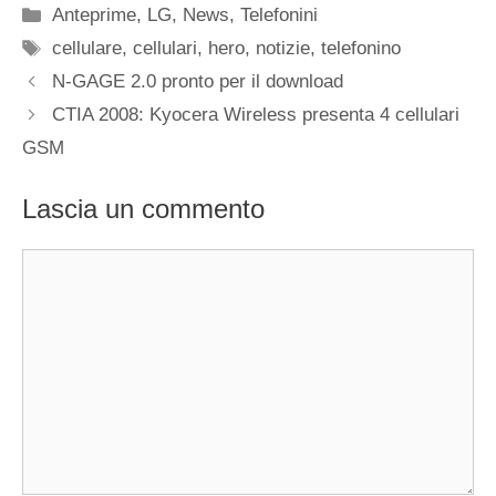
Categorie
Anteprime
,
LG
,
News
,
Telefonini
Tag
cellulare
,
cellulari
,
hero
,
notizie
,
telefonino
N-GAGE 2.0 pronto per il download
CTIA 2008: Kyocera Wireless presenta 4 cellulari
GSM
Lascia un commento
Commento