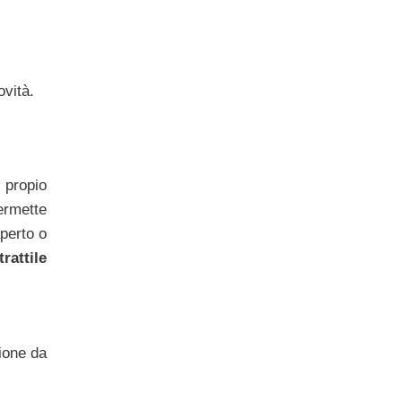
ovità.
propio
rmette
aperto o
rattile
ione da