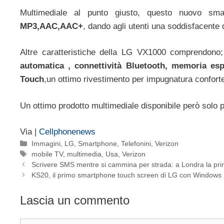
Multimediale al punto giusto, questo nuovo sm
MP3,AAC,AAC+
, dando agli utenti una soddisfacente 
Altre caratteristiche della LG VX1000 comprendono;
automatica , connettività Bluetooth, memoria esp
Touch
,un ottimo rivestimento per impugnatura confortevo
Un ottimo prodotto multimediale disponibile però solo p
Via |
Cellphonenews
Categorie
Immagini
,
LG
,
Smartphone
,
Telefonini
,
Verizon
Tag
mobile TV
,
multimedia
,
Usa
,
Verizon
Scrivere SMS mentre si cammina per strada: a Londra la prim
KS20, il primo smartphone touch screen di LG con Windows 
Lascia un commento