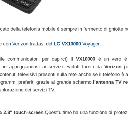
to della telefonia mobile è sempre in fermento di ghiotte n
ne con
Verizon
,trattasi del
LG VX10000
Voyager
.
tile communicator, per capirci) Il
VX10000
è un vero è 
che appoggiandosi ai servizi evoluti forniti da
Verizon
pe
ontenuti televisivi presenti sulla rete anche se il telefono è 
ogrammi preferiti grazie al grande schermo,
l’antenna TV ret
plorazione dei servizi TV.
a 2.8″ touch-screen
.Quest’ultimo ha una funzione di protez