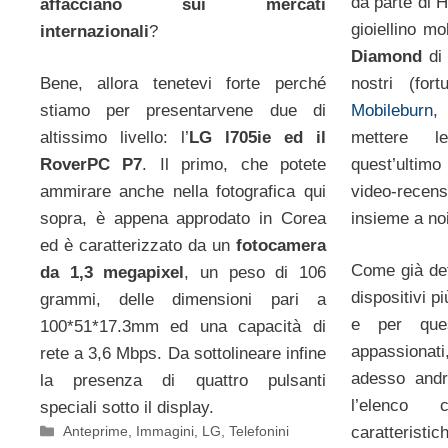
da parte di 
affacciano sui mercati
gioiellino mo
internazionali
?
Diamond
di 
nostri (fort
Bene, allora tenetevi forte perché
Mobileburn
,
stiamo per presentarvene due di
mettere 
altissimo livello: l’
LG l705ie ed il
quest’ultimo
RoverPC P7
. Il primo, che potete
video-recens
ammirare anche nella fotografica qui
insieme a noi
sopra, è appena approdato in Corea
ed è caratterizzato da un
fotocamera
Come già det
da 1,3 megapixel
, un peso di 106
dispositivi pi
grammi, delle dimensioni pari a
e per que
100*51*17.3mm ed una capacità di
appassionat
rete a 3,6 Mbps. Da sottolineare infine
adesso andr
la presenza di quattro pulsanti
l’elenco
speciali sotto il display.
Categorie
Anteprime
,
Immagini
,
LG
,
Telefonini
caratteristic