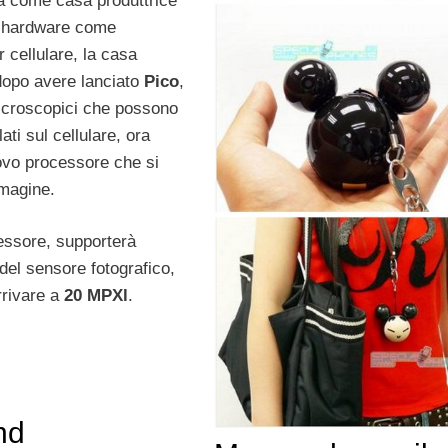
a come casa produttrice
vi hardware come
 cellulare, la casa
 dopo avere lanciato
Pico
,
microscopici che possono
ati sul cellulare, ora
ovo processore che si
mmagine.
ssore, supporterà
del sensore fotografico,
rrivare a
20 MPXl
.
nd