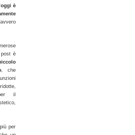
’oggi è
amente
avvero
merose
 post è
iccolo
o
, che
unzioni
idotte,
er il
etico,
più per
 che un