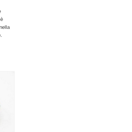
è
 è
nella
.