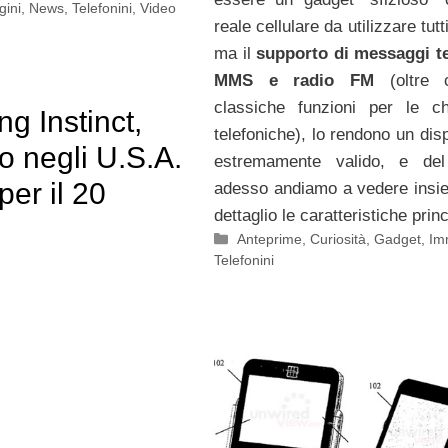
ini
,
News
,
Telefonini
,
Video
reale cellulare da utilizzare tutti
ma il
supporto di messaggi te
MMS e radio FM
(oltre 
classiche funzioni per le c
g Instinct,
telefoniche), lo rendono un dis
o negli U.S.A.
estremamente valido, e del
per il 20
adesso andiamo a vedere insi
dettaglio le caratteristiche princ
Categorie
Anteprime
,
Curiosità
,
Gadget
,
Im
Telefonini