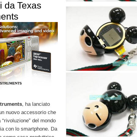
ri da Texas
ments
struments
, ha lanciato
un nuovo accessorio che
a “rivoluzione” del mondo
afia con lo smartphone. Da