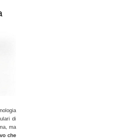
a
nologia
ulari di
rma, ma
ivo che