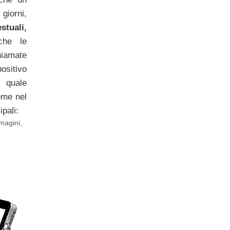
 giorni,
stuali,
che le
hiamate
positivo
 quale
eme nel
ipali:
magini
,