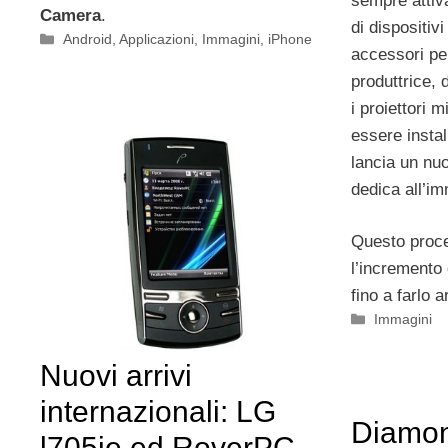
sempre attiv
Camera
.
di dispositi
Categorie
Android
,
Applicazioni
,
Immagini
,
iPhone
accessori per
produttrice,
i proiettori 
essere install
lancia un nu
dedica all’i
Questo proce
l’incremento 
fino a farlo a
Categorie
Immagini
Nuovi arrivi
internazionali: LG
Diamo
l705ie ed RoverPC