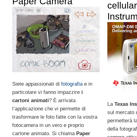
Paper Camera
cellula
Instru
Siete appassionati di
fotografia
e in
particolare vi fanno impazzire
i
cartoni animati
? È arrivata
La
Texas In
l’applicazione che vi permette di
sul mercato 
trasformare le foto fatte con la vostra
permetterà l
fotocamera in un vero e proprio
della fotogr
cartone animato. Si chiama
Paper