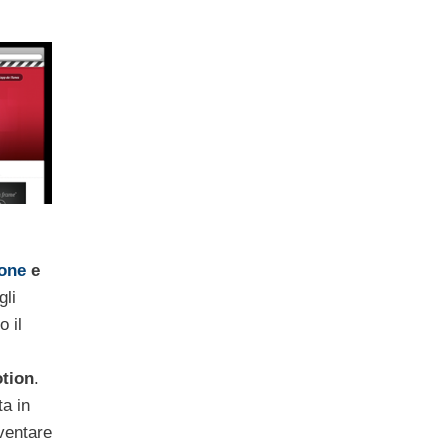
one
e
gli
o il
tion
.
ta in
iventare