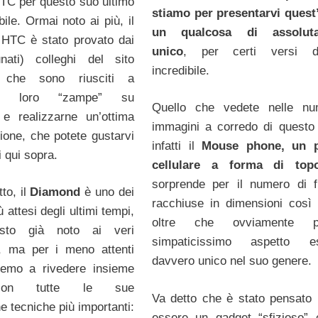
HTC per questo suo ultimo
stiamo per presentarvi quest
bile. Ormai noto ai più, il
un qualcosa di assolut
HTC è stato provato dai
unico
, per certi versi d
unati) colleghi del sito
incredibile.
 che sono riusciti a
le loro “zampe” su
Quello che vedete nelle nu
 e realizzarne un’ottima
immagini a corredo di questo
ione, che potete gustarvi
infatti il
Mouse phone, un p
 qui sopra.
cellulare a forma di top
sorprende per il numero di f
to, il
Diamond
è uno dei
racchiuse in dimensioni così r
ù attesi degli ultimi tempi,
oltre che ovviamente p
sto già noto ai veri
simpaticissimo aspetto est
i, ma per i meno attenti
davvero unico nel suo genere.
emo a rivedere insieme
 con tutte le sue
Va detto che è stato pensato 
he tecniche più importanti:
essere un gadget “sfizioso”