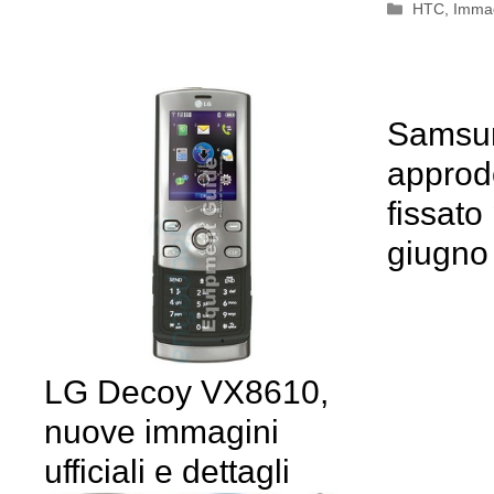
Categorie
HTC
,
Immag
Samsun
approd
fissato 
giugno
LG Decoy VX8610,
nuove immagini
ufficiali e dettagli