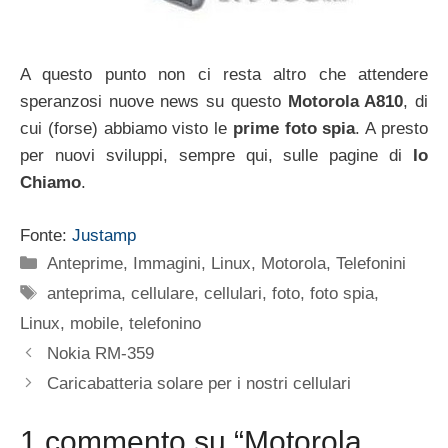
A questo punto non ci resta altro che attendere
speranzosi nuove news su questo
Motorola A810
, di
cui (forse) abbiamo visto le
prime foto spia
. A presto
per nuovi sviluppi, sempre qui, sulle pagine di
Io
Chiamo
.
Fonte:
Justamp
Categorie
Anteprime
,
Immagini
,
Linux
,
Motorola
,
Telefonini
Tag
anteprima
,
cellulare
,
cellulari
,
foto
,
foto spia
,
Linux
,
mobile
,
telefonino
Nokia RM-359
Caricabatteria solare per i nostri cellulari
1 commento su “Motorola