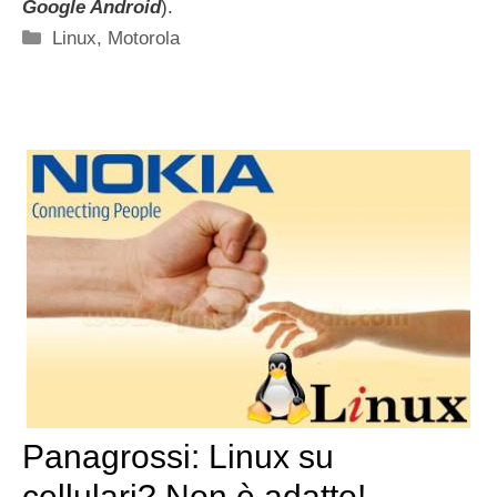
Google Android
).
Categorie
Linux
,
Motorola
Panagrossi: Linux su
cellulari? Non è adatto!