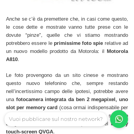
Anche se c’è da premettere che, in casi come questo,
le cose dette e mostrate vanno tutte prese con le
dovute “pinze”, quelle che vi stiamo mostrando
potrebbero essere le
primissime foto spie
relative ad
un nuovo modello prodotto da Motorola: il
Motorola
A810
.
Le foto provengono da un sito cinese e mostrano
questo nuovo telefonino che, sempre restando
nell’incertissimo campo delle ipotesi, potrebbe avere
una
fotocamera integrata da ben 2 megapixel, uno
slot per memory card
(cosa ormai indispensabile per
un cellulare moderno che vuole offrire un supporto
Vuoi pubblicare sul nostro network?
adeguato al mondo multimediale) ed un bel
display
touch-screen QVGA
.