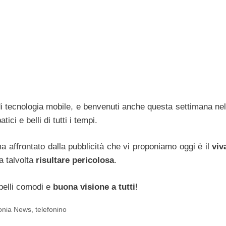
di tecnologia mobile, e benvenuti anche questa settimana nel
tici e belli di tutti i tempi.
ma affrontato dalla pubblicità che vi proponiamo oggi è il
viv
a talvolta
risultare pericolosa
.
 belli comodi e
buona visione a tutti
!
fonia News
,
telefonino