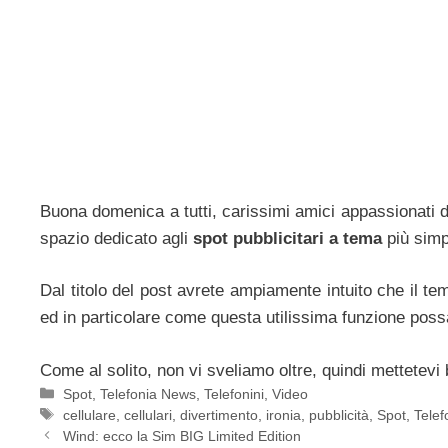
Buona domenica a tutti, carissimi amici appassionati 
spazio dedicato agli
spot pubblicitari a tema
più simpa
Dal titolo del post avrete ampiamente intuito che il te
ed in particolare come questa utilissima funzione poss
Come al solito, non vi sveliamo oltre, quindi mettetevi
Categorie
Spot
,
Telefonia News
,
Telefonini
,
Video
Tag
cellulare
,
cellulari
,
divertimento
,
ironia
,
pubblicità
,
Spot
,
Tele
Wind: ecco la Sim BIG Limited Edition