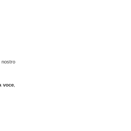
 nostro
a voce
,